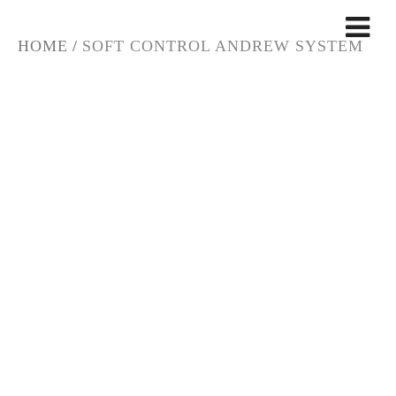
Skip to content
HOME
/
SOFT CONTROL ANDREW SYSTEM
S.C.A.S.
Soft Control Andrew System